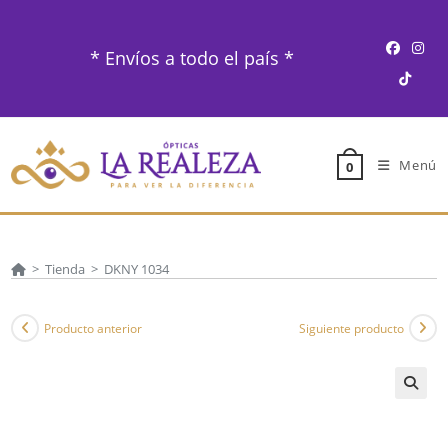
Ir
al
* Envíos a todo el país *
contenido
Menú
0
>
Tienda
>
DKNY 1034
Producto anterior
Siguiente producto