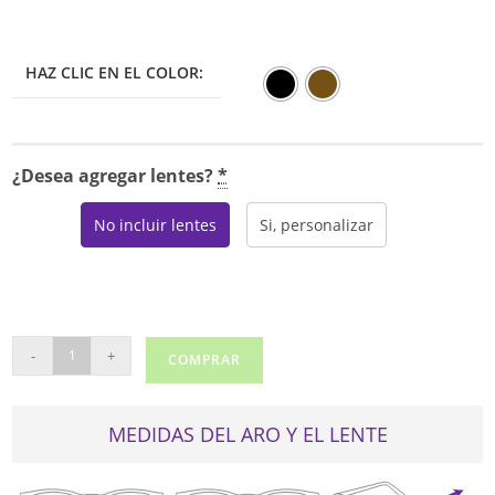
HAZ CLIC EN EL COLOR:
¿Desea agregar lentes?
*
No incluir lentes
Si, personalizar
DKNY
-
+
COMPRAR
1034
cantidad
MEDIDAS DEL ARO Y EL LENTE