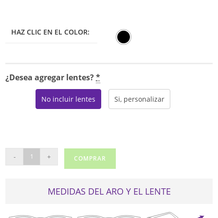
HAZ CLIC EN EL COLOR:
¿Desea agregar lentes?
*
No incluir lentes
Si, personalizar
FILA
-
+
COMPRAR
VFI205
cantidad
MEDIDAS DEL ARO Y EL LENTE