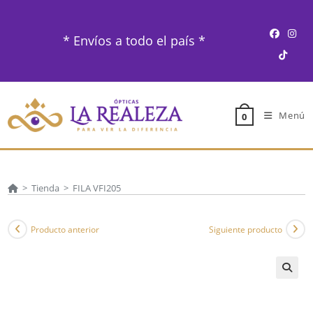
Ir
al
* Envíos a todo el país *
contenido
Menú
0
>
Tienda
>
FILA VFI205
Producto anterior
Siguiente producto