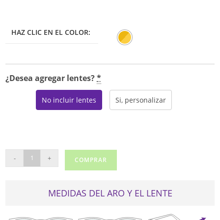
HAZ CLIC EN EL COLOR:
¿Desea agregar lentes?
*
No incluir lentes
Si, personalizar
FILA
-
+
COMPRAR
VFI293
cantidad
MEDIDAS DEL ARO Y EL LENTE