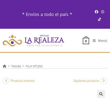
Ir
al
* Envíos a todo el país *
contenido
Menú
0
>
Tienda
>
FILA VFI293
Producto anterior
Siguiente producto