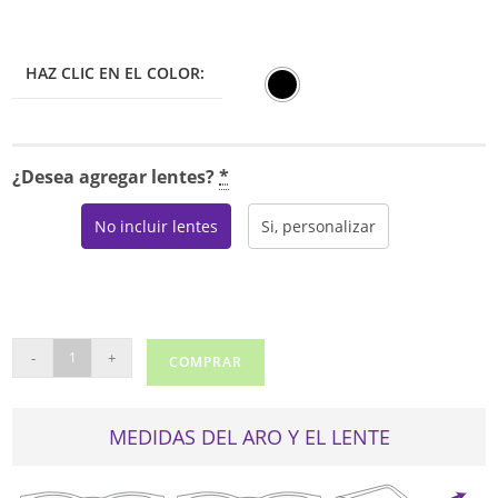
HAZ CLIC EN EL COLOR:
¿Desea agregar lentes?
*
No incluir lentes
Si, personalizar
FLYWAY
-
+
COMPRAR
2203
cantidad
MEDIDAS DEL ARO Y EL LENTE