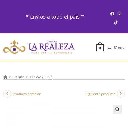
Ir
al
* Envíos a todo el país *
contenido
Menú
0
>
Tienda
>
FLYWAY 2203
Producto anterior
Siguiente producto