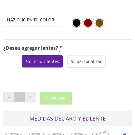
HAZ CLIC EN EL COLOR:
¿Desea agregar lentes?
*
No incluir lentes
Si, personalizar
GB+
-
+
COMPRAR
FLATTERING
cantidad
MEDIDAS DEL ARO Y EL LENTE