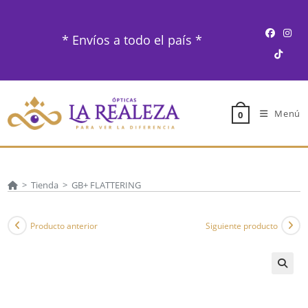
Ir
al
* Envíos a todo el país *
contenido
Menú
0
>
Tienda
>
GB+ FLATTERING
Producto anterior
Siguiente producto