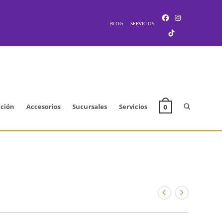
BLOG
SERVICIOS
Alternar
cción
Accesorios
Sucursales
Servicios
0
búsqueda
de
la