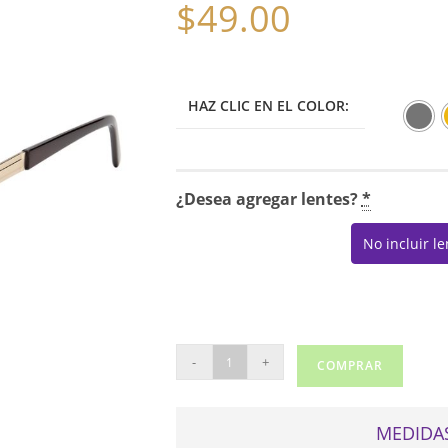
$
49.00
HAZ CLIC EN EL COLOR:
¿Desea agregar lentes?
*
No incluir l
PEACH
-
+
COMPRAR
TREE
110
cantidad
MEDIDAS