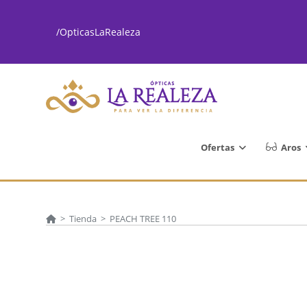
Ir
al
/OpticasLaRealeza
contenido
Ofertas
Aros
>
Tienda
>
PEACH TREE 110