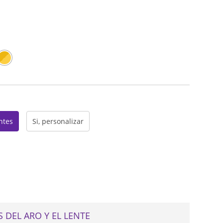
web
entes
Si, personalizar
 DEL ARO Y EL LENTE