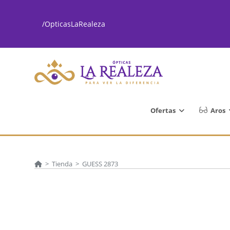
Ir
al
/OpticasLaRealeza
contenido
Ofertas
Aros
>
Tienda
>
GUESS 2873