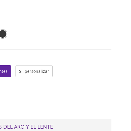
web
entes
Si, personalizar
 DEL ARO Y EL LENTE