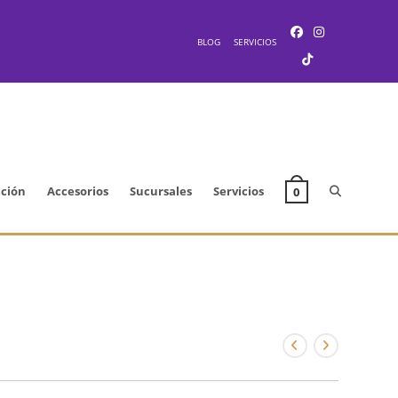
BLOG
SERVICIOS
Alternar
cción
Accesorios
Sucursales
Servicios
0
búsqueda
de
la