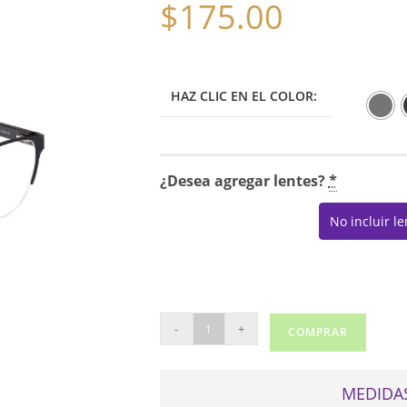
$
175.00
HAZ CLIC EN EL COLOR:
¿Desea agregar lentes?
*
No incluir l
GUESS
-
+
COMPRAR
2873
cantidad
MEDIDAS