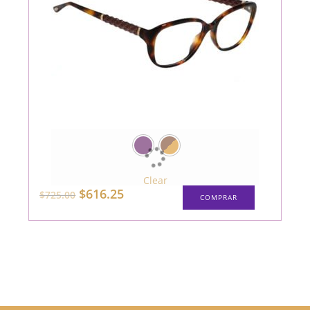
Clear
Este
El
El
$
616.25
$
725.00
COMPRAR
producto
precio
precio
tiene
original
actual
múltiples
era:
es:
variantes.
$725.00.
$616.25.
Las
opciones
se
pueden
elegir
en
la
página