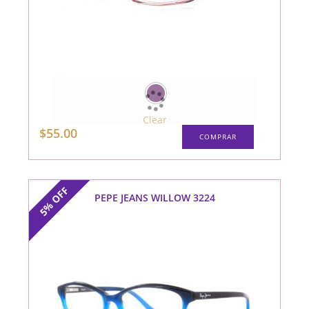
Clear
Este
$
55.00
COMPRAR
producto
tiene
múltiples
variantes.
Las
opciones
OFF
se
PEPE JEANS WILLOW 3224
5%
pueden
elegir
en
la
página
de
producto