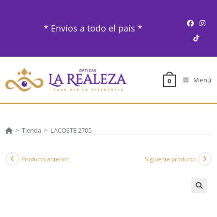
Ir
al
* Envíos a todo el país *
contenido
Menú
0
>
Tienda
>
LACOSTE 2705
Producto anterior
Siguiente producto