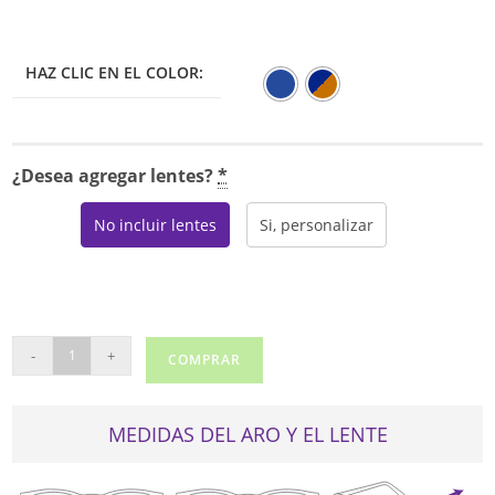
HAZ CLIC EN EL COLOR:
¿Desea agregar lentes?
*
No incluir lentes
Si, personalizar
LACOSTE
-
+
COMPRAR
2705
cantidad
MEDIDAS DEL ARO Y EL LENTE