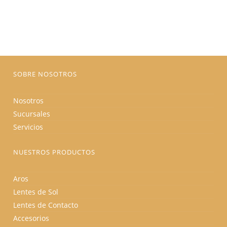
$175.00.
$148.75.
Las
opciones
se
pueden
elegir
en
la
página
de
producto
SOBRE NOSOTROS
Nosotros
Sucursales
Servicios
NUESTROS PRODUCTOS
Aros
Lentes de Sol
Lentes de Contacto
Accesorios