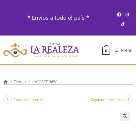
Ir
al
* Envíos a todo el país *
contenido
Menú
0
>
Tienda
>
LACOSTE 3650
Producto anterior
Siguiente producto