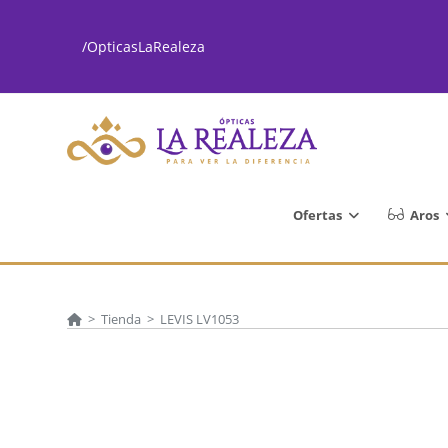
Ir
al
/OpticasLaRealeza
contenido
Ofertas
Aros
>
Tienda
>
LEVIS LV1053