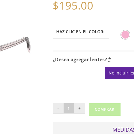
$
195.00
HAZ CLIC EN EL COLOR:
¿Desea agregar lentes?
*
No incluir l
LEVIS
-
+
COMPRAR
LV1053
cantidad
MEDIDAS