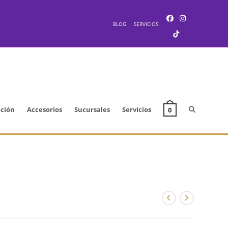
BLOG
SERVICIOS
Alternar
cción
Accesorios
Sucursales
Servicios
0
búsqueda
de
la