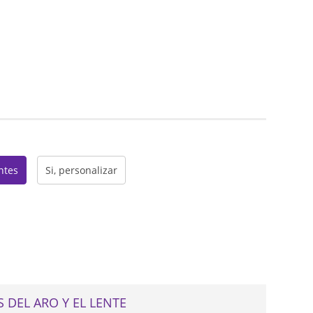
web
entes
Si, personalizar
 DEL ARO Y EL LENTE