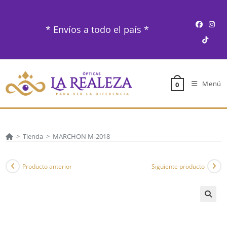
Ir
al
* Envíos a todo el país *
contenido
Menú
0
>
Tienda
>
MARCHON M-2018
Producto anterior
Siguiente producto