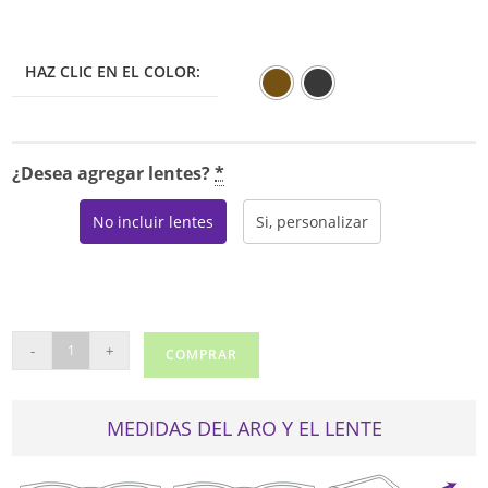
HAZ CLIC EN EL COLOR:
¿Desea agregar lentes?
*
No incluir lentes
Si, personalizar
MARCHON
-
+
COMPRAR
M-
2018
cantidad
MEDIDAS DEL ARO Y EL LENTE