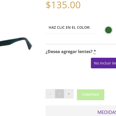
$
135.00
HAZ CLIC EN EL COLOR:
¿Desea agregar lentes?
*
No incluir l
MARCHON
-
+
COMPRAR
M-
8500
cantidad
MEDIDAS