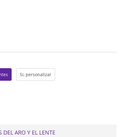
web
entes
Si, personalizar
 DEL ARO Y EL LENTE