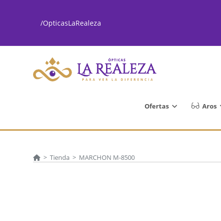
Ir
al
/OpticasLaRealeza
contenido
Ofertas
Aros
>
Tienda
>
MARCHON M-8500