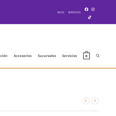
BLOG
SERVICIOS
Alternar
cción
Accesorios
Sucursales
Servicios
0
búsqueda
de
la