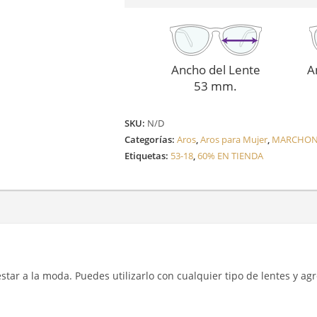
Ancho del Lente
A
53 mm.
SKU:
N/D
Categorías:
Aros
,
Aros para Mujer
,
MARCHO
Etiquetas:
53-18
,
60% EN TIENDA
y estar a la moda. Puedes utilizarlo con cualquier tipo de lentes y a