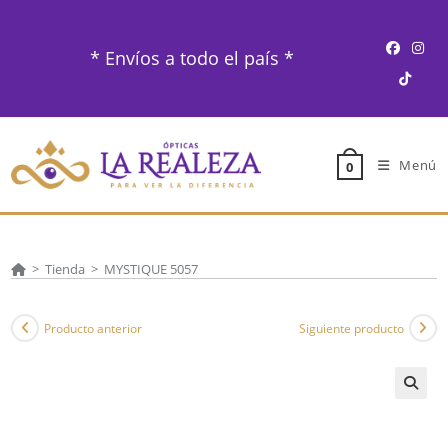
Ir
al
* Envíos a todo el país *
contenido
Menú
0
>
Tienda
>
MYSTIQUE 5057
Producto anterior
Siguiente producto