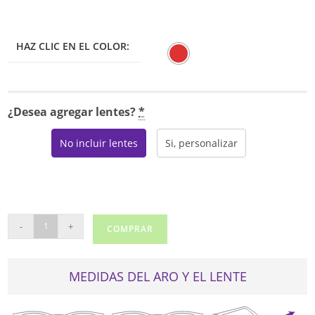
HAZ CLIC EN EL COLOR:
¿Desea agregar lentes?
*
No incluir lentes
Si, personalizar
MYSTIQUE
-
+
COMPRAR
5057
cantidad
MEDIDAS DEL ARO Y EL LENTE