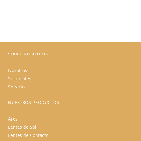
múltiples
variantes.
Las
opciones
se
pueden
elegir
en
la
página
de
producto
SOBRE NOSOTROS
Nosotros
Sucursales
Servicios
NUESTROS PRODUCTOS
Aros
Lentes de Sol
Lentes de Contacto