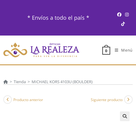
Ir
al
* Envíos a todo el país *
contenido
Menú
0
>
Tienda
>
MICHAEL KORS 4103U (BOULDER)
Producto anterior
Siguiente producto