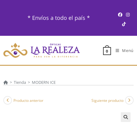
Ir
al
* Envíos a todo el país *
contenido
Menú
0
>
Tienda
>
MODERN ICE
Producto anterior
Siguiente producto