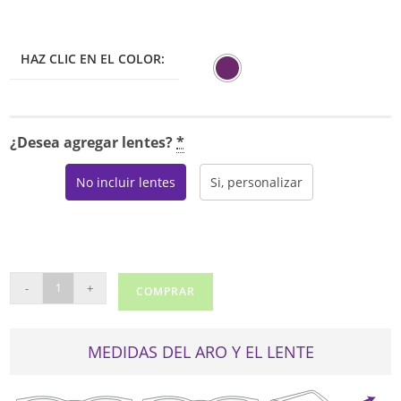
HAZ CLIC EN EL COLOR:
¿Desea agregar lentes?
*
No incluir lentes
Si, personalizar
MODERN
-
+
COMPRAR
ICE
cantidad
MEDIDAS DEL ARO Y EL LENTE