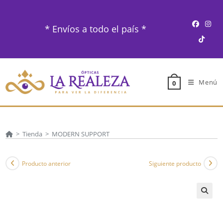
Ir
al
* Envíos a todo el país *
contenido
Menú
0
>
Tienda
>
MODERN SUPPORT
Producto anterior
Siguiente producto