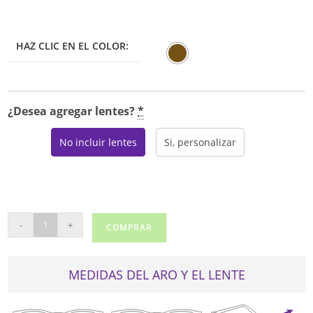
HAZ CLIC EN EL COLOR:
¿Desea agregar lentes?
*
No incluir lentes
Si, personalizar
MODERN
-
+
COMPRAR
SUPPORT
cantidad
MEDIDAS DEL ARO Y EL LENTE