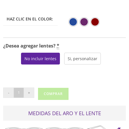
HAZ CLIC EN EL COLOR:
¿Desea agregar lentes?
*
No incluir lentes
Si, personalizar
MODERN
-
+
COMPRAR
REVIEW
cantidad
MEDIDAS DEL ARO Y EL LENTE