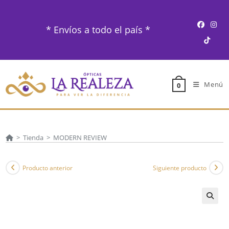
Ir
al
* Envíos a todo el país *
contenido
Menú
0
>
Tienda
>
MODERN REVIEW
Producto anterior
Siguiente producto