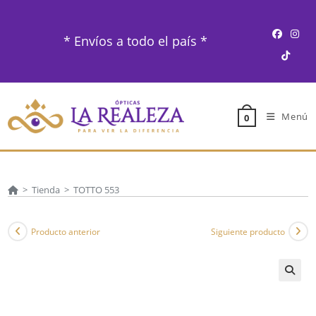
Ir
al
* Envíos a todo el país *
contenido
Menú
0
>
Tienda
>
TOTTO 553
Producto anterior
Siguiente producto