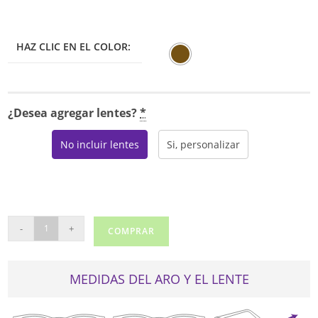
HAZ CLIC EN EL COLOR:
¿Desea agregar lentes?
*
No incluir lentes
Si, personalizar
TOTTO
-
+
COMPRAR
553
cantidad
MEDIDAS DEL ARO Y EL LENTE