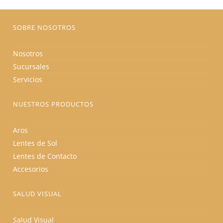
la
página
de
producto
SOBRE NOSOTROS
Nosotros
Sucursales
Servicios
NUESTROS PRODUCTOS
Aros
Lentes de Sol
Lentes de Contacto
Accesorios
SALUD VISUAL
Salud Visual