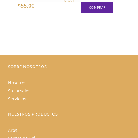
Este
$
55.00
COMPRAR
producto
tiene
múltiples
variantes.
Las
opciones
se
pueden
elegir
en
la
página
de
producto
SOBRE NOSOTROS
Nosotros
Sucursales
Servicios
NUESTROS PRODUCTOS
Aros