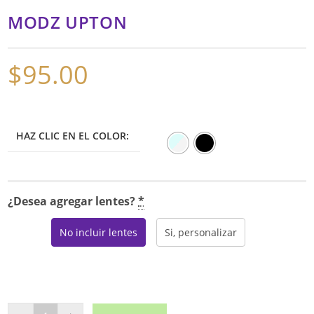
MODZ UPTON
$
95.00
HAZ CLIC EN EL COLOR:
¿Desea agregar lentes?
*
No incluir lentes
Si, personalizar
MODZ