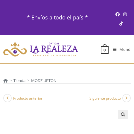
Ir
al
* Envíos a todo el país *
contenido
Menú
0
>
Tienda
>
MODZ UPTON
Producto anterior
Siguiente producto