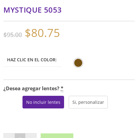
MYSTIQUE 5053
$
80.75
El
El
$
95.00
precio
precio
original
actual
era:
es:
$95.00.
$80.75.
HAZ CLIC EN EL COLOR:
¿Desea agregar lentes?
*
No incluir lentes
Si, personalizar
MYSTIQUE