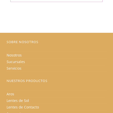
múltiples
era:
es:
variantes.
$175.00.
$166.25.
Las
opciones
se
pueden
elegir
en
la
página
de
producto
SOBRE NOSOTROS
Nosotros
Sucursales
Servicios
NUESTROS PRODUCTOS
Aros
Lentes de Sol
Lentes de Contacto