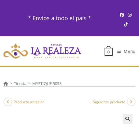
Ir
al
* Envíos a todo el país *
contenido
Menú
0
>
Tienda
>
MYSTIQUE 5053
Producto anterior
Siguiente producto