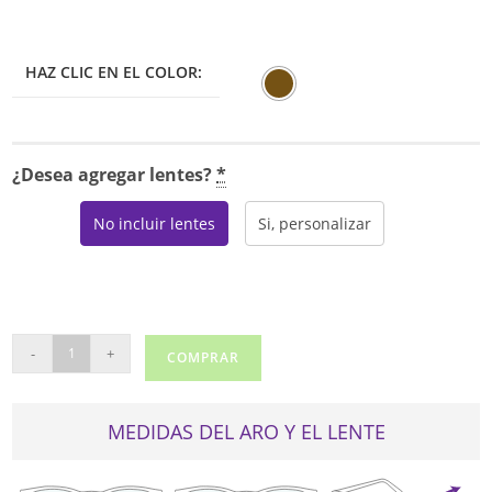
era:
es:
$225.00.
$191.25.
HAZ CLIC EN EL COLOR:
¿Desea agregar lentes?
*
No incluir lentes
Si, personalizar
NINA
-
+
COMPRAR
RICCI
VNR020
cantidad
MEDIDAS DEL ARO Y EL LENTE