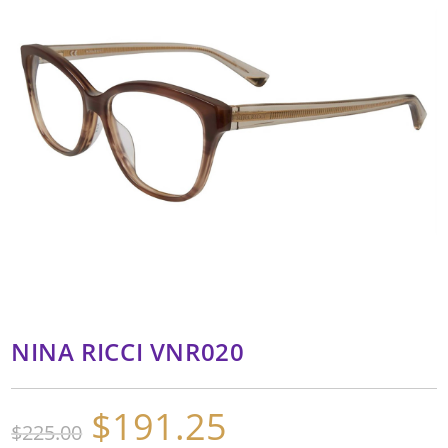
NINA RICCI VNR020
$
191.25
El
El
$
225.00
precio
precio
original
actual