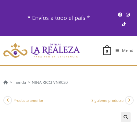
Ir
al
* Envíos a todo el país *
contenido
Menú
0
>
Tienda
>
NINA RICCI VNR020
Producto anterior
Siguiente producto