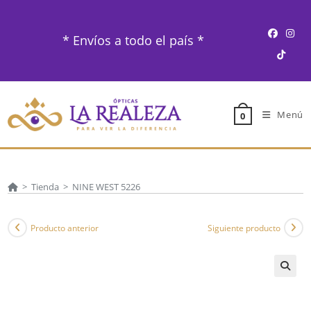
Ir
al
* Envíos a todo el país *
contenido
Menú
0
>
Tienda
>
NINE WEST 5226
Producto anterior
Siguiente producto