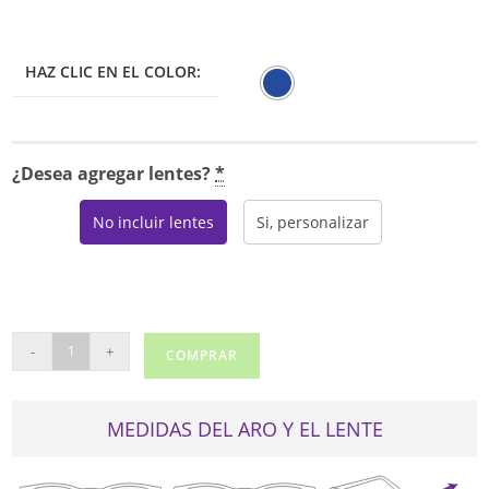
HAZ CLIC EN EL COLOR:
¿Desea agregar lentes?
*
No incluir lentes
Si, personalizar
NINE
-
+
COMPRAR
WEST
5226
cantidad
MEDIDAS DEL ARO Y EL LENTE