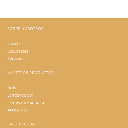
pueden
elegir
en
la
página
de
producto
SOBRE NOSOTROS
Nosotros
Sucursales
Servicios
NUESTROS PRODUCTOS
Aros
Lentes de Sol
Lentes de Contacto
Accesorios
SALUD VISUAL