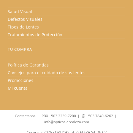
Salud Visual
Defectos Visuales
Tipos de Lentes
Tratamientos de Protección
TU COMPRA
Política de Garantias
Consejos para el cuidado de sus lentes
Promociones
Mi cuenta
Contactanos
PBX +503 2239-7200
+503 7840-6262
info@opticaslarealeza.com
Copyright 2026 - OPTICAS LA REALEZA SA DE CV