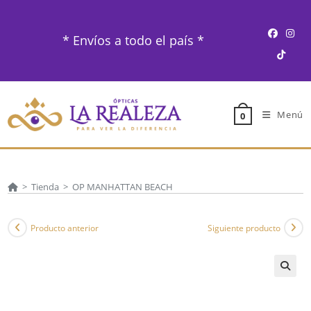
Ir
al
* Envíos a todo el país *
contenido
Menú
0
>
Tienda
>
OP MANHATTAN BEACH
Producto anterior
Siguiente producto