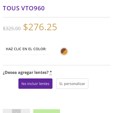
TOUS VTO960
$
276.25
El
El
$
325.00
precio
precio
original
actual
era:
es:
$325.00.
$276.25.
HAZ CLIC EN EL COLOR:
¿Desea agregar lentes?
*
No incluir lentes
Si, personalizar
TOUS