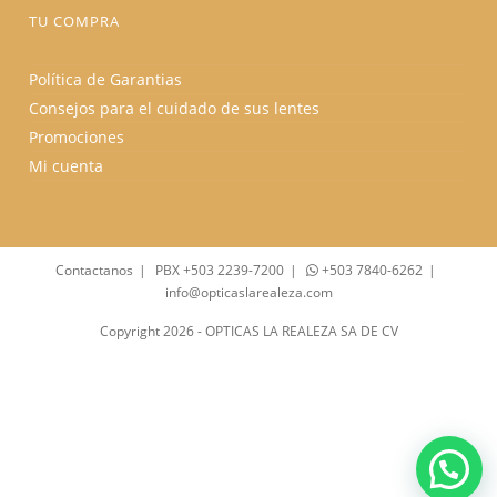
TU COMPRA
Política de Garantias
Consejos para el cuidado de sus lentes
Promociones
Mi cuenta
Contactanos
PBX +503 2239-7200
+503 7840-6262
info@opticaslarealeza.com
Copyright 2026 - OPTICAS LA REALEZA SA DE CV