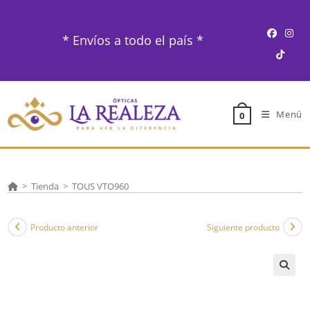
Ir
al
* Envíos a todo el país *
contenido
Menú
0
>
Tienda
>
TOUS VTO960
Producto anterior
Siguiente producto