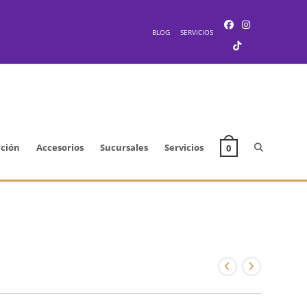
BLOG
SERVICIOS
Alternar
cción
Accesorios
Sucursales
Servicios
0
búsqueda
de
la