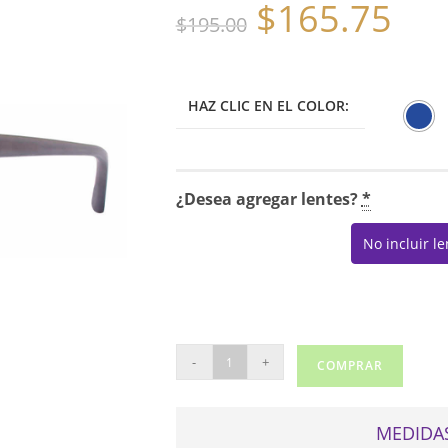
$
165.75
El
El
$
195.00
precio
precio
original
actual
era:
es:
$195.00.
$165.75.
HAZ CLIC EN EL COLOR:
¿Desea agregar lentes?
*
No incluir l
PENGUIN
-
+
COMPRAR
THE
QUINN
cantidad
MEDIDAS