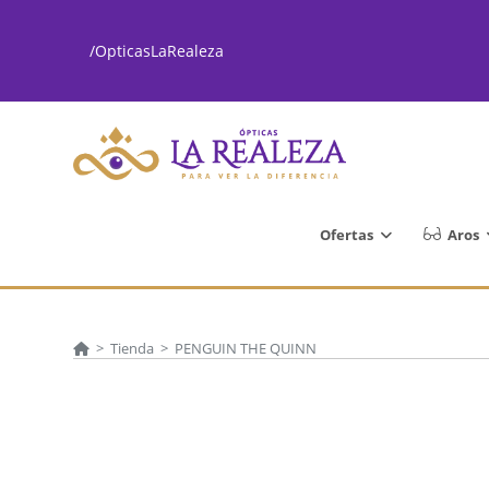
Ir
al
/OpticasLaRealeza
contenido
Ofertas
Aros
>
Tienda
>
PENGUIN THE QUINN