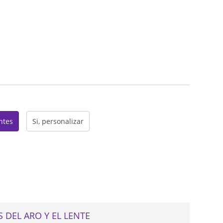
web
entes
Si, personalizar
 DEL ARO Y EL LENTE