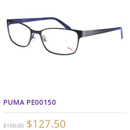
PUMA PE00150
$
127.50
El
El
$
150.00
precio
precio
original
actual