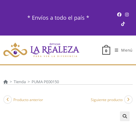
Ir
al
* Envíos a todo el país *
contenido
Menú
0
>
Tienda
>
PUMA PE00150
Producto anterior
Siguiente producto