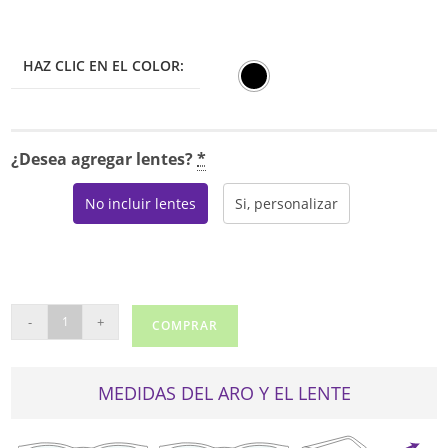
era:
es:
$150.00.
$127.50.
HAZ CLIC EN EL COLOR:
¿Desea agregar lentes?
*
No incluir lentes
Si, personalizar
PUMA
-
+
COMPRAR
PE00150
cantidad
MEDIDAS DEL ARO Y EL LENTE