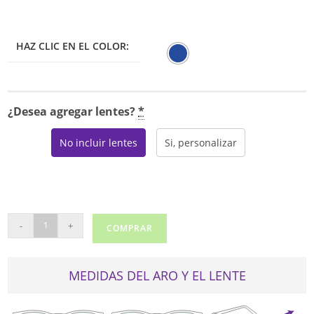
HAZ CLIC EN EL COLOR:
¿Desea agregar lentes?
*
No incluir lentes
Si, personalizar
RAY
-
+
COMPRAR
BAN
7186
cantidad
MEDIDAS DEL ARO Y EL LENTE