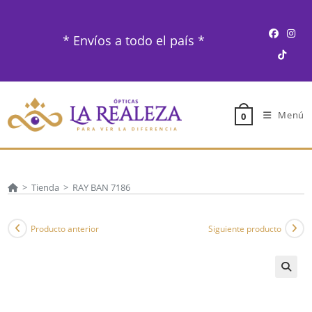
Ir
al
* Envíos a todo el país *
contenido
Menú
0
>
Tienda
>
RAY BAN 7186
Producto anterior
Siguiente producto