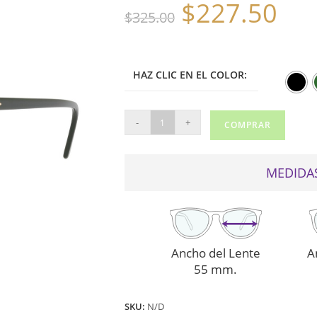
$
227.50
El
El
$
325.00
precio
precio
original
actual
era:
es:
$325.00.
$227.50.
HAZ CLIC EN EL COLOR:
RAY
-
+
COMPRAR
BAN
DE
SOL
MEDIDAS
3016
VERDE
POL
cantidad
Ancho del Lente
A
55 mm.
SKU:
N/D