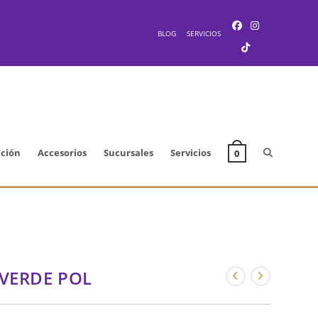
BLOG
SERVICIOS
Alternar
cción
Accesorios
Sucursales
Servicios
0
búsqueda
de
 VERDE POL
la