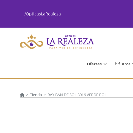
Ir
al
/OpticasLaRealeza
contenido
Ofertas
Aros
>
Tienda
>
RAY BAN DE SOL 3016 VERDE POL