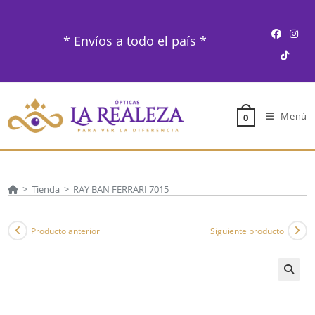
Ir
al
* Envíos a todo el país *
contenido
Menú
0
>
Tienda
>
RAY BAN FERRARI 7015
Producto anterior
Siguiente producto