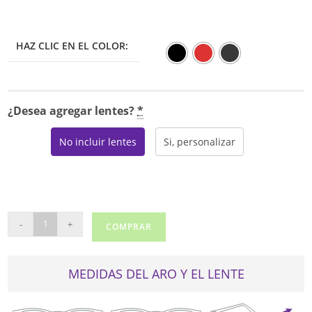
HAZ CLIC EN EL COLOR:
¿Desea agregar lentes?
*
No incluir lentes
Si, personalizar
RAY
-
+
COMPRAR
BAN
FERRARI
7015
MEDIDAS DEL ARO Y EL LENTE
cantidad