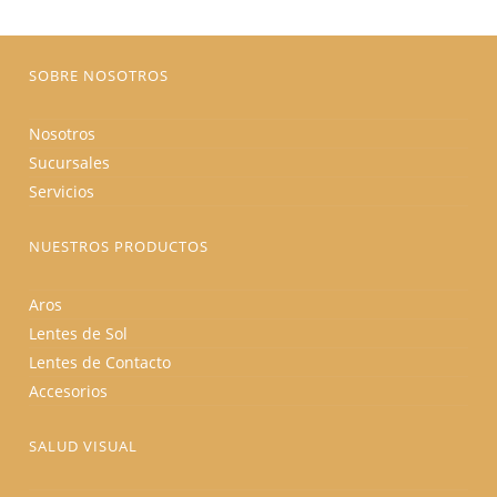
en
la
página
de
producto
SOBRE NOSOTROS
Nosotros
Sucursales
Servicios
NUESTROS PRODUCTOS
Aros
Lentes de Sol
Lentes de Contacto
Accesorios
SALUD VISUAL