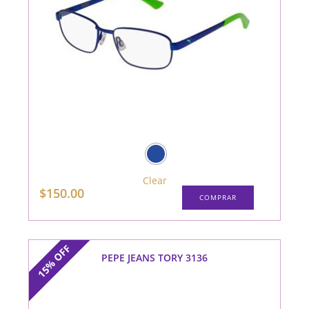
Clear
Este
$
150.00
COMPRAR
producto
tiene
múltiples
variantes.
Las
opciones
OFF
se
PEPE JEANS TORY 3136
15%
pueden
elegir
en
la
página