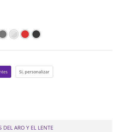
web
entes
Si, personalizar
 DEL ARO Y EL LENTE