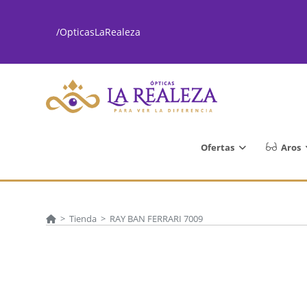
Ir
al
/OpticasLaRealeza
contenido
Ofertas
Aros
>
Tienda
>
RAY BAN FERRARI 7009