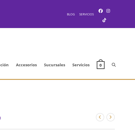
BLOG
SERVICIOS
Alternar
cción
Accesorios
Sucursales
Servicios
0
búsqueda
de
9
la