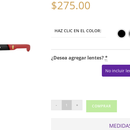
$
275.00
HAZ CLIC EN EL COLOR:
¿Desea agregar lentes?
*
No incluir l
RAY
-
+
COMPRAR
BAN
FERRARI
7009
MEDIDAS