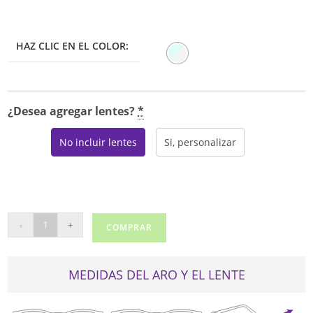
HAZ CLIC EN EL COLOR:
¿Desea agregar lentes?
*
No incluir lentes
Si, personalizar
RAY
-
+
COMPRAR
BAN
FERRARI
8018D
MEDIDAS DEL ARO Y EL LENTE
cantidad