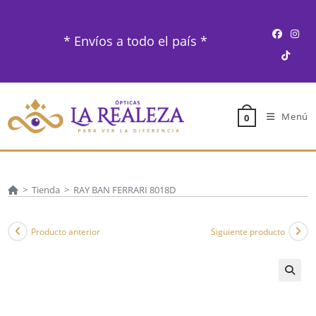
Ir
al
* Envíos a todo el país *
contenido
Menú
0
>
Tienda
>
RAY BAN FERRARI 8018D
Producto anterior
Siguiente producto