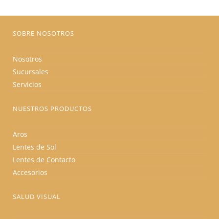
en
la
página
de
producto
SOBRE NOSOTROS
Nosotros
Sucursales
Servicios
NUESTROS PRODUCTOS
Aros
Lentes de Sol
Lentes de Contacto
Accesorios
SALUD VISUAL