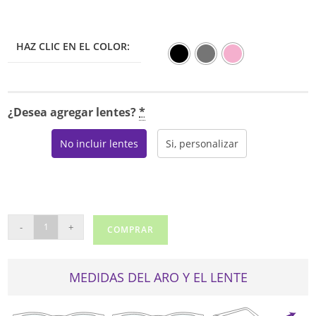
HAZ CLIC EN EL COLOR:
¿Desea agregar lentes?
*
No incluir lentes
Si, personalizar
REAL
-
+
COMPRAR
99021
cantidad
MEDIDAS DEL ARO Y EL LENTE