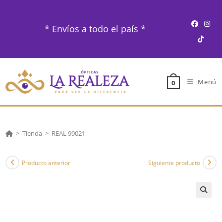
Ir
al
* Envíos a todo el país *
contenido
Menú
0
>
Tienda
>
REAL 99021
Producto anterior
Siguiente producto