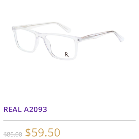
REAL A2093
$
59.50
El
El
$
85.00
precio
precio
original
actual