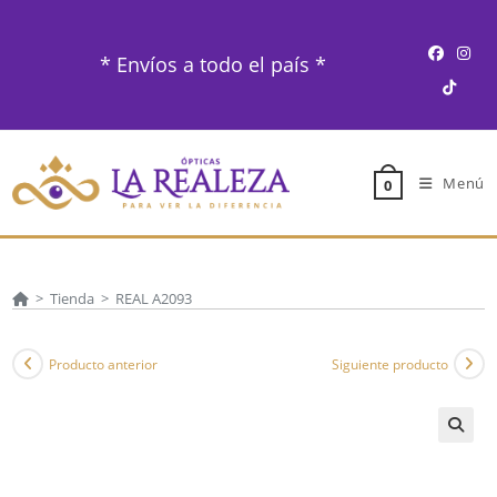
Ir
al
* Envíos a todo el país *
contenido
Menú
0
>
Tienda
>
REAL A2093
Producto anterior
Siguiente producto