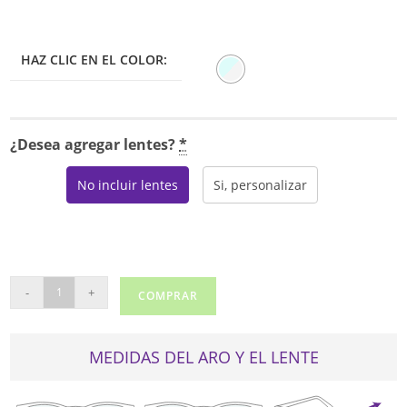
era:
es:
$85.00.
$59.50.
HAZ CLIC EN EL COLOR:
¿Desea agregar lentes?
*
No incluir lentes
Si, personalizar
REAL
-
+
COMPRAR
A2093
cantidad
MEDIDAS DEL ARO Y EL LENTE