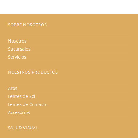
elegir
en
la
página
de
producto
SOBRE NOSOTROS
Nosotros
Sucursales
Servicios
NUESTROS PRODUCTOS
Aros
Lentes de Sol
Lentes de Contacto
Accesorios
SALUD VISUAL