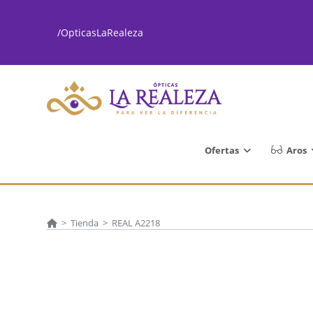
Ir
al
/OpticasLaRealeza
contenido
Ofertas
Aros
>
Tienda
>
REAL A2218