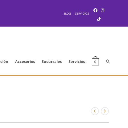
BLOG
SERVICIOS
Alternar
cción
Accesorios
Sucursales
Servicios
0
búsqueda
de
la