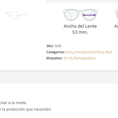
Ancho del Lente
A
53 mm.
SKU:
N/D
Categorías:
Aros
,
Aros para Hombre
,
Real
Etiquetas:
53-18
,
Rectangulares
 estar a la moda.
e la protección que necesites: