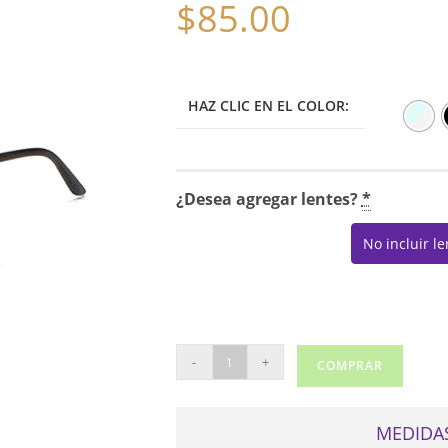
$
85.00
HAZ CLIC EN EL COLOR:
¿Desea agregar lentes?
*
No incluir l
REAL
-
+
COMPRAR
A2218
cantidad
MEDIDAS