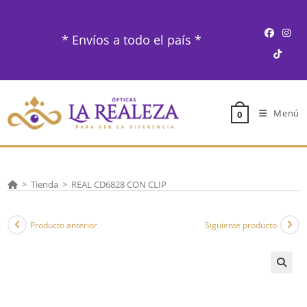
Ir
al
* Envíos a todo el país *
contenido
Menú
0
>
Tienda
>
REAL CD6828 CON CLIP
Producto anterior
Siguiente producto