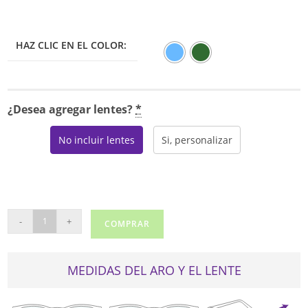
HAZ CLIC EN EL COLOR:
¿Desea agregar lentes?
*
No incluir lentes
Si, personalizar
REAL
-
+
COMPRAR
CD6828
CON
CLIP
MEDIDAS DEL ARO Y EL LENTE
cantidad