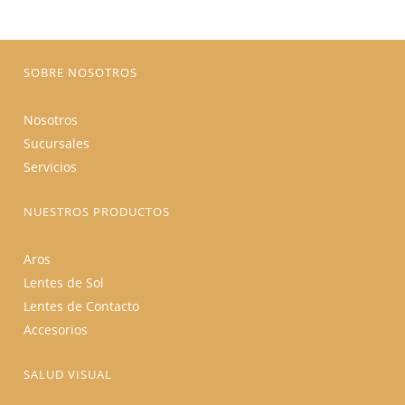
elegir
en
la
página
de
producto
SOBRE NOSOTROS
Nosotros
Sucursales
Servicios
NUESTROS PRODUCTOS
Aros
Lentes de Sol
Lentes de Contacto
Accesorios
SALUD VISUAL