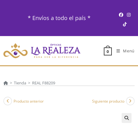
Ir
al
* Envíos a todo el país *
contenido
Menú
0
>
Tienda
>
REAL F88209
Producto anterior
Siguiente producto