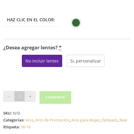
HAZ CLIC EN EL COLOR:
¿Desea agregar lentes?
*
No incluir lentes
Si, personalizar
REAL
-
+
COMPRAR
F88209
cantidad
SKU:
N/D
Categorías:
Aros
,
Aros de Promoción
,
Aros para Mujer
,
Optipack
,
Real
Etiqueta:
50-16