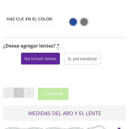
HAZ CLIC EN EL COLOR:
¿Desea agregar lentes?
*
No incluir lentes
Si, personalizar
REAL
-
+
COMPRAR
LE6261
cantidad
MEDIDAS DEL ARO Y EL LENTE