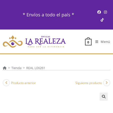
Ir
al
* Envíos a todo el país *
contenido
Menú
0
>
Tienda
>
REAL LE6261
Producto anterior
Siguiente producto