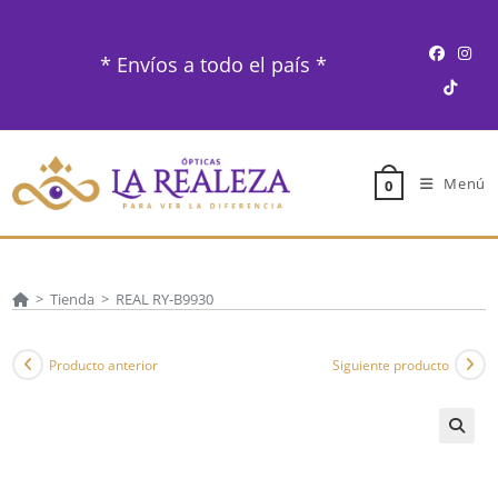
Ir
al
* Envíos a todo el país *
contenido
Menú
0
>
Tienda
>
REAL RY-B9930
Producto anterior
Siguiente producto