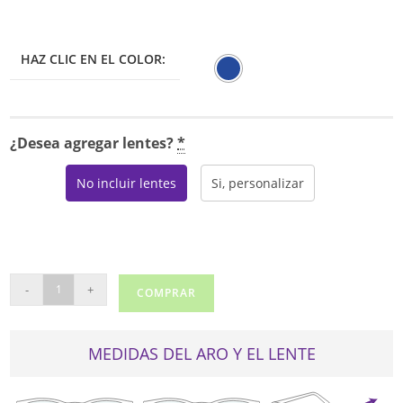
HAZ CLIC EN EL COLOR:
¿Desea agregar lentes?
*
No incluir lentes
Si, personalizar
REAL
-
+
COMPRAR
RY-
B9930
cantidad
MEDIDAS DEL ARO Y EL LENTE