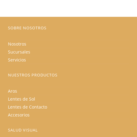
elegir
en
la
página
de
producto
SOBRE NOSOTROS
Nosotros
Sucursales
Servicios
NUESTROS PRODUCTOS
Aros
Lentes de Sol
Lentes de Contacto
Accesorios
SALUD VISUAL