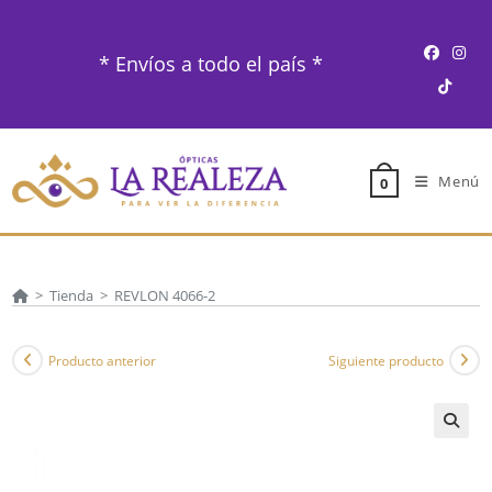
Ir
al
* Envíos a todo el país *
contenido
Menú
0
>
Tienda
>
REVLON 4066-2
Producto anterior
Siguiente producto