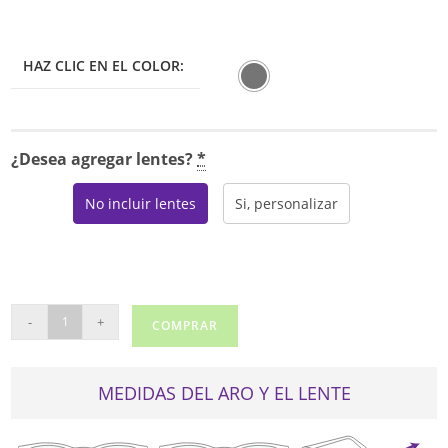
HAZ CLIC EN EL COLOR:
¿Desea agregar lentes?
*
No incluir lentes
Si, personalizar
REVLON
-
+
COMPRAR
4066-
2
cantidad
MEDIDAS DEL ARO Y EL LENTE