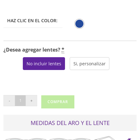
HAZ CLIC EN EL COLOR:
¿Desea agregar lentes?
*
No incluir lentes
Si, personalizar
REVLON
-
+
COMPRAR
4067-
2
cantidad
MEDIDAS DEL ARO Y EL LENTE