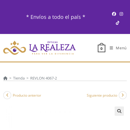
Ir
al
* Envíos a todo el país *
contenido
Menú
0
>
Tienda
>
REVLON 4067-2
Producto anterior
Siguiente producto