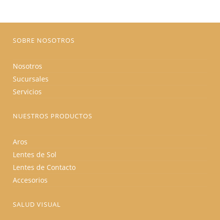
elegir
en
la
página
de
producto
SOBRE NOSOTROS
Nosotros
Sucursales
Servicios
NUESTROS PRODUCTOS
Aros
Lentes de Sol
Lentes de Contacto
Accesorios
SALUD VISUAL