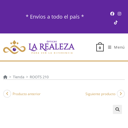
Ir
al
* Envíos a todo el país *
contenido
Menú
0
>
Tienda
>
ROOTS 210
Producto anterior
Siguiente producto