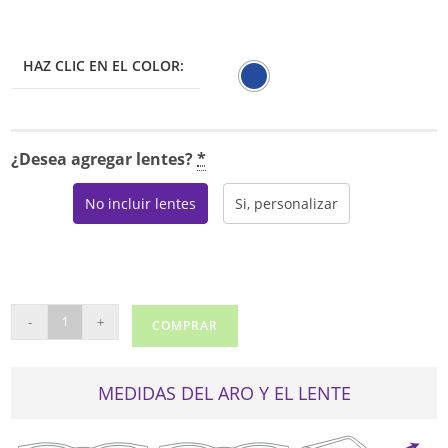
HAZ CLIC EN EL COLOR:
¿Desea agregar lentes?
*
No incluir lentes
Si, personalizar
ROOTS
-
+
COMPRAR
210
cantidad
MEDIDAS DEL ARO Y EL LENTE