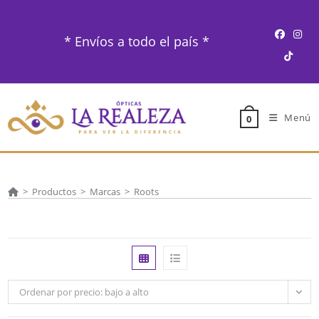
Ir
al
* Envíos a todo el país *
contenido
Menú
0
>
Productos
>
Marcas
>
Roots
Ordenar por precio: bajo a alto