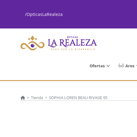
Ir
al
/OpticasLaRealeza
contenido
Ofertas
Aros
>
Tienda
>
SOPHIA LOREN BEAU RIVAGE 95