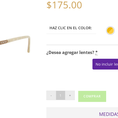
$
175.00
HAZ CLIC EN EL COLOR:
¿Desea agregar lentes?
*
No incluir l
SOPHIA
-
+
COMPRAR
LOREN
BEAU
RIVAGE
MEDIDAS