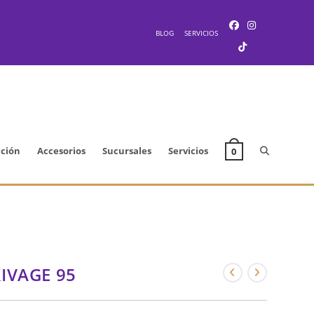
BLOG
SERVICIOS
Alternar
cción
Accesorios
Sucursales
Servicios
0
búsqueda
de
IVAGE 95
la