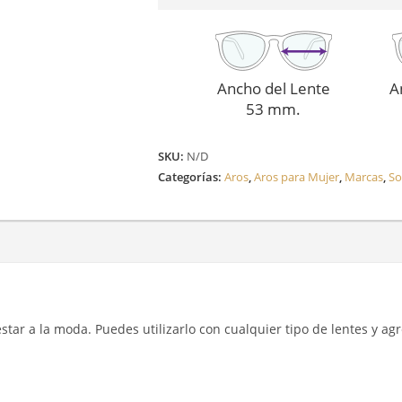
95
cantidad
Ancho del Lente
A
53 mm.
SKU:
N/D
Categorías:
Aros
,
Aros para Mujer
,
Marcas
,
So
y estar a la moda. Puedes utilizarlo con cualquier tipo de lentes y a