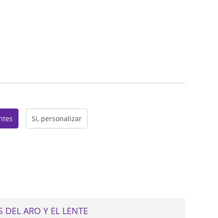
web
entes
Si, personalizar
 DEL ARO Y EL LENTE