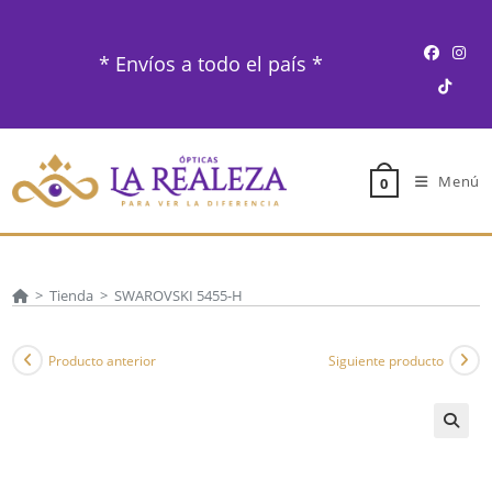
Ir
al
* Envíos a todo el país *
contenido
Menú
0
>
Tienda
>
SWAROVSKI 5455-H
Producto anterior
Siguiente producto