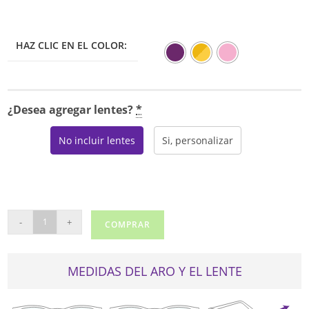
HAZ CLIC EN EL COLOR:
¿Desea agregar lentes?
*
No incluir lentes
Si, personalizar
SWAROVSKI
-
+
COMPRAR
5455-
H
cantidad
MEDIDAS DEL ARO Y EL LENTE