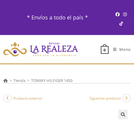
Ir
al
* Envíos a todo el país *
contenido
Menú
0
>
Tienda
>
TOMMY HILFIGER 1450
Producto anterior
Siguiente producto