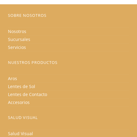
la
página
de
producto
SOBRE NOSOTROS
Nosotros
Sucursales
Servicios
NUESTROS PRODUCTOS
Aros
Lentes de Sol
Lentes de Contacto
Accesorios
SALUD VISUAL
Salud Visual