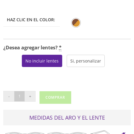
HAZ CLIC EN EL COLOR:
¿Desea agregar lentes?
*
No incluir lentes
Si, personalizar
TOMMY
-
+
COMPRAR
HILFIGER
1450
cantidad
MEDIDAS DEL ARO Y EL LENTE