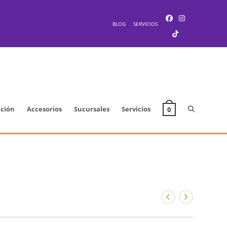
BLOG
SERVICIOS
Alternar
cción
Accesorios
Sucursales
Servicios
0
búsqueda
de
7
la