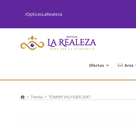
Ir
al
/OpticasLaRealeza
contenido
Ofertas
Aros
>
Tienda
>
TOMMY HILFIGER 2047