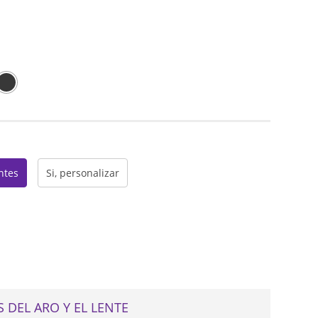
web
entes
Si, personalizar
 DEL ARO Y EL LENTE