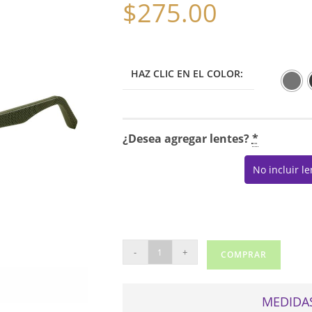
$
275.00
HAZ CLIC EN EL COLOR:
¿Desea agregar lentes?
*
No incluir l
TOMMY
-
+
COMPRAR
HILFIGER
2047
cantidad
MEDIDAS