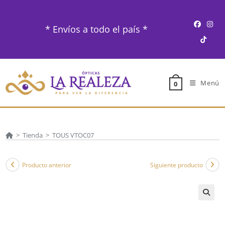
Ir
al
* Envíos a todo el país *
contenido
Menú
0
>
Tienda
>
TOUS VTOC07
Producto anterior
Siguiente producto