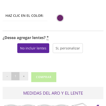
HAZ CLIC EN EL COLOR:
¿Desea agregar lentes?
*
No incluir lentes
Si, personalizar
TOUS
-
+
COMPRAR
VTOC07
cantidad
MEDIDAS DEL ARO Y EL LENTE