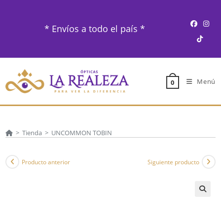
Ir
al
* Envíos a todo el país *
contenido
Menú
0
>
Tienda
>
UNCOMMON TOBIN
Producto anterior
Siguiente producto