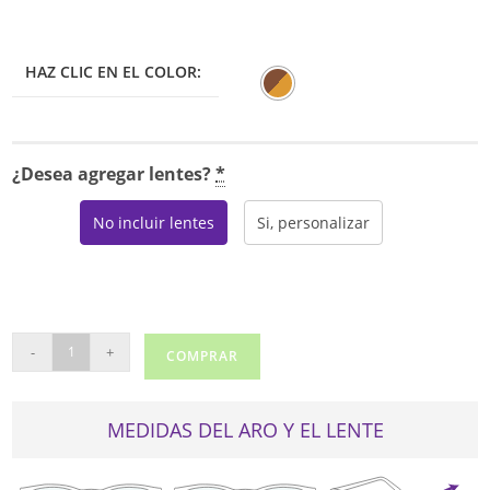
HAZ CLIC EN EL COLOR:
¿Desea agregar lentes?
*
No incluir lentes
Si, personalizar
UNCOMMON
-
+
COMPRAR
TOBIN
cantidad
MEDIDAS DEL ARO Y EL LENTE