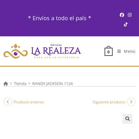
Ir
al
* Envíos a todo el país *
contenido
Menú
0
>
Tienda
>
RANDY JACKSON 1124
Producto anterior
Siguiente producto