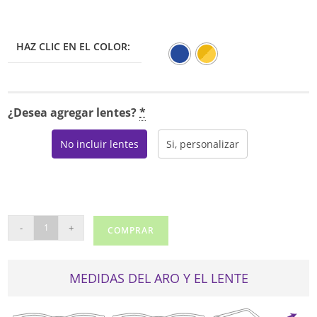
HAZ CLIC EN EL COLOR:
¿Desea agregar lentes?
*
No incluir lentes
Si, personalizar
RANDY
-
+
COMPRAR
JACKSON
1124
cantidad
MEDIDAS DEL ARO Y EL LENTE